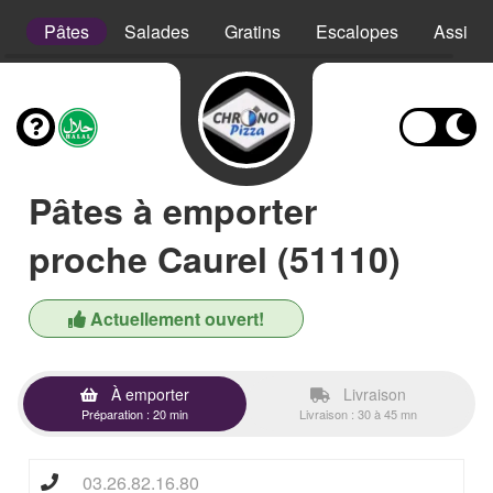
e
Pâtes
Salades
Gratins
Escalopes
Assiett
Pâtes à emporter
proche Caurel (51110)
Actuellement ouvert!
À emporter
Livraison
Préparation : 20 min
Livraison : 30 à 45 mn
03.26.82.16.80