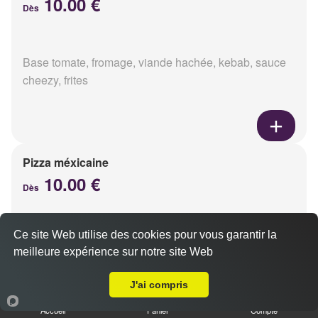
10.00 €
Dès
Base tomate, fromage, viande hachée, kebab, sauce
cheezy, frites
Pizza méxicaine
10.00 €
Dès
Ce site Web utilise des cookies pour vous garantir la
Base sauce barbecue, fromage, viande hachée,
meilleure expérience sur notre site Web
chorizo, poivrons
A Emporter sur Caurel
J'ai compris
Accueil
Panier
Compte