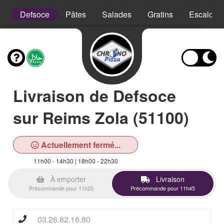
is
Defsoce
Pâtes
Salades
Gratins
Escalope
Livraison de Defsoce
sur Reims Zola (51100)
Actuellement fermé...
11h00 - 14h30 | 18h00 - 22h30
À emporter
Livraison
Précommande pour 11h20
Précommande pour 11h45
03.26.82.16.80