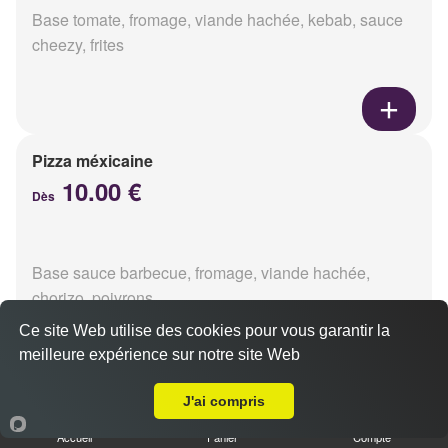
Base tomate, fromage, viande hachée, kebab, sauce
cheezy, frites
Pizza méxicaine
10.00 €
Dès
Base sauce barbecue, fromage, viande hachée,
chorizo, poivrons
Ce site Web utilise des cookies pour vous garantir la
meilleure expérience sur notre site Web
Livraison sur Reims Zola
J'ai compris
Pizza venizia
10.00 €
Accueil
Panier
Compte