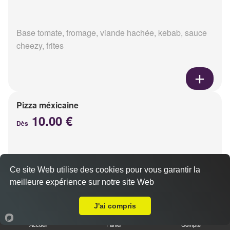
Base tomate, fromage, viande hachée, kebab, sauce
cheezy, frites
Pizza méxicaine
10.00 €
Dès
Base sauce barbecue, fromage, viande hachée,
Ce site Web utilise des cookies pour vous garantir la
chorizo, poivrons
meilleure expérience sur notre site Web
Livraison sur Reims Saint Thomas
J'ai compris
Accueil
Panier
Compte