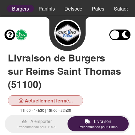
s
Burgers
Paninis
Defsoce
Pâtes
Salades
Livraison de Burgers
sur Reims Saint Thomas
(51100)
Actuellement fermé...
11h00 - 14h30 | 18h00 - 22h30
À emporter
Livraison
Précommande pour 11h20
Précommande pour 11h45