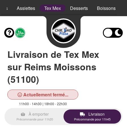
opes
Assiettes
Tex Mex
Desserts
Boissons
Livraison de Tex Mex
sur Reims Moissons
(51100)
Actuellement fermé...
11h00 - 14h30 | 18h00 - 22h30
À emporter
Livraison
Précommande pour 11h20
Précommande pour 11h45