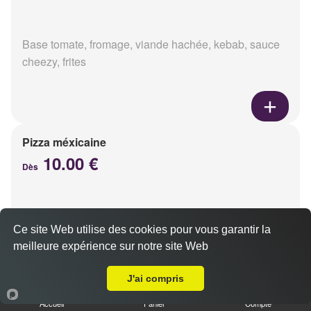
Base tomate, fromage, viande hachée, kebab, sauce
cheezy, frites
Pizza méxicaine
10.00 €
Dès
Base sauce barbecue, fromage, viande hachée,
Ce site Web utilise des cookies pour vous garantir la
chorizo, poivrons
meilleure expérience sur notre site Web
Livraison sur Reims Moissons
J'ai compris
Accueil
Panier
Compte