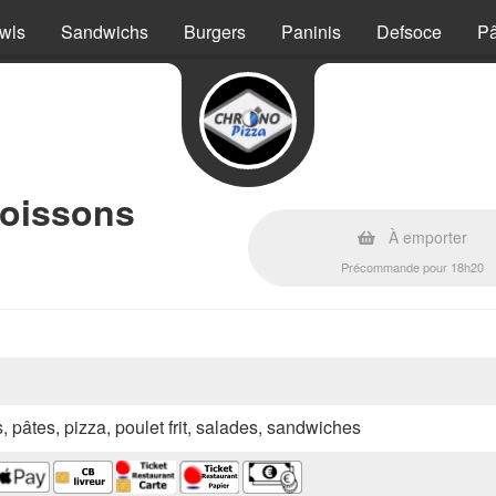
wls
Sandwichs
Burgers
Paninis
Defsoce
Pâ
Moissons
À emporter
Précommande pour 18h20
s, pâtes, pizza, poulet frit, salades, sandwiches