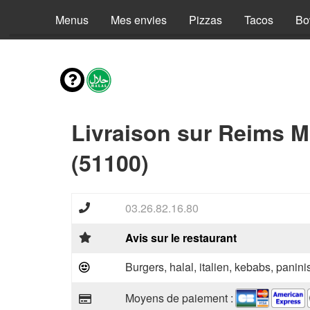
Menus
Mes envies
Pizzas
Tacos
Bo
Livraison sur Reims 
(51100)
03.26.82.16.80
Avis sur le restaurant
Burgers, halal, italien, kebabs, panini
Moyens de paiement :