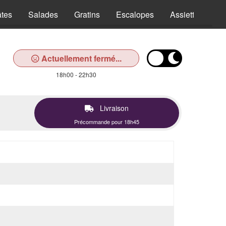
tes
Salades
Gratins
Escalopes
Assiettes
T
Actuellement fermé...
18h00 - 22h30
Livraison
Précommande pour 18h45