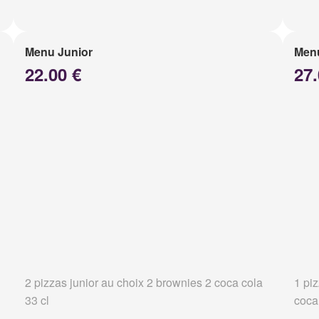
Menu Junior
Menu
22.00 €
27.
2 pizzas junior au choix 2 brownies 2 coca cola
1 pi
33 cl
coca