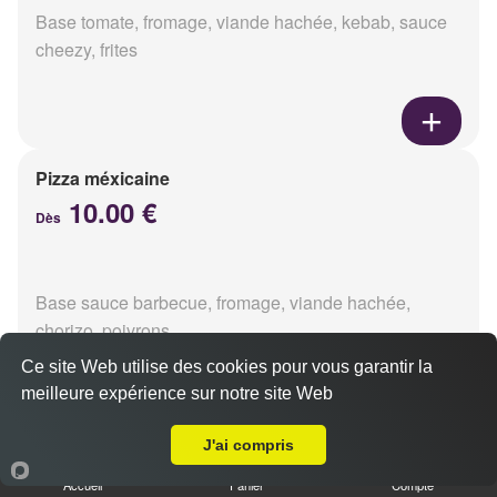
Base tomate, fromage, viande hachée, kebab, sauce
cheezy, frites
Pizza méxicaine
10.00 €
Dès
Base sauce barbecue, fromage, viande hachée,
chorizo, poivrons
Ce site Web utilise des cookies pour vous garantir la
meilleure expérience sur notre site Web
Livraison sur Reims Mairie
J'ai compris
Pizza venizia
10.00 €
Accueil
Panier
Compte