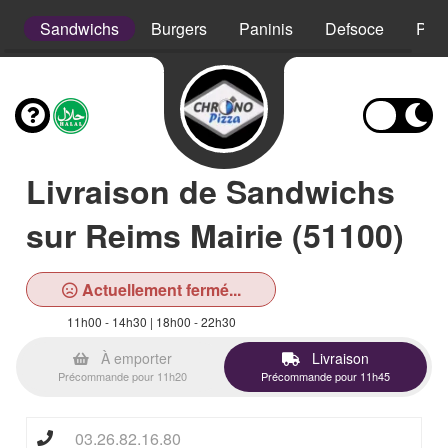
s
Sandwichs
Burgers
Paninis
Defsoce
Pât
Livraison de Sandwichs
sur Reims Mairie (51100)
Actuellement fermé...
11h00 - 14h30 | 18h00 - 22h30
À emporter
Livraison
Précommande pour 11h20
Précommande pour 11h45
03.26.82.16.80