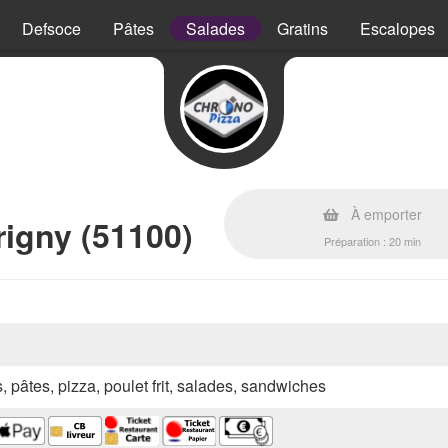
Defsoce
Pâtes
Salades
Gratins
Escalopes
À emporter
igny (51100)
Préparation : 20 min
s, pâtes, pizza, poulet frit, salades, sandwiches