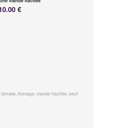
one viande hachée
10.00 €
 tomate, fromage, viande hachée, oeuf