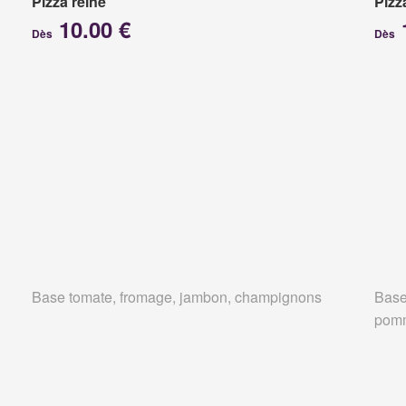
Pizza reine
Pizz
10.00 €
Dès
Dès
Base tomate, fromage, jambon, champignons
Base
pomm