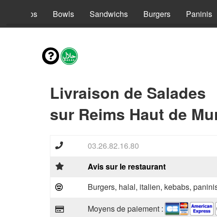
s
Tacos
Bowls
Sandwichs
Burgers
Paninis
Livraison de Salades
sur Reims Haut de Mur
03.26.82.16.80
Avis sur le restaurant
Burgers, halal, italien, kebabs, panini
Moyens de paiement :