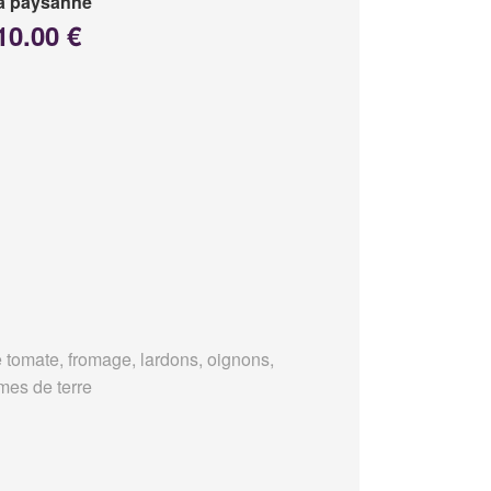
a paysanne
10.00 €
 tomate, fromage, lardons, oignons,
es de terre