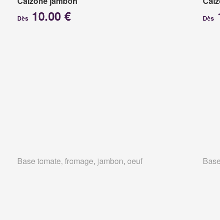
Calzone jambon
Calz
10.00 €
Dès
Dès
Base tomate, fromage, jambon, oeuf
Base