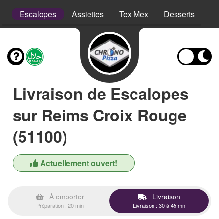
ns
Escalopes
Assiettes
Tex Mex
Desserts
Bo
Livraison de Escalopes
sur Reims Croix Rouge
(51100)
Actuellement ouvert!
À emporter
Livraison
Préparation : 20 min
Livraison : 30 à 45 mn