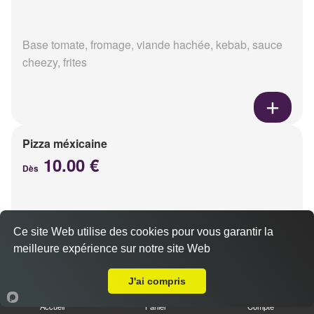
Base tomate, fromage, viande hachée, kebab, sauce
cheezy, frites
Pizza méxicaine
10.00 €
Dès
Base sauce barbecue, fromage, viande hachée,
Ce site Web utilise des cookies pour vous garantir la
chorizo, poivrons
meilleure expérience sur notre site Web
Livraison sur Reims Croix Rouge
J'ai compris
Accueil
Panier
Compte