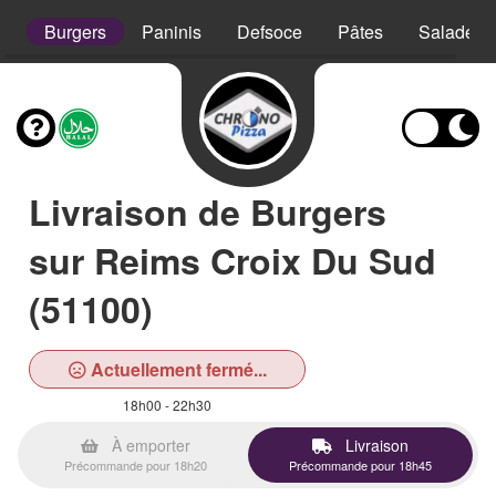
s
Burgers
Paninis
Defsoce
Pâtes
Salades
Livraison de Burgers
sur Reims Croix Du Sud
(51100)
Actuellement fermé...
18h00 - 22h30
À emporter
Livraison
Précommande pour 18h20
Précommande pour 18h45