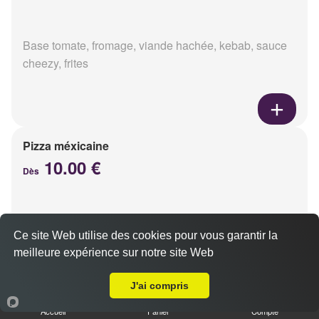
Base tomate, fromage, viande hachée, kebab, sauce
cheezy, frites
Pizza méxicaine
10.00 €
Dès
Base sauce barbecue, fromage, viande hachée,
Ce site Web utilise des cookies pour vous garantir la
chorizo, poivrons
meilleure expérience sur notre site Web
Livraison sur Reims Croix Du Sud
J'ai compris
Accueil
Panier
Compte