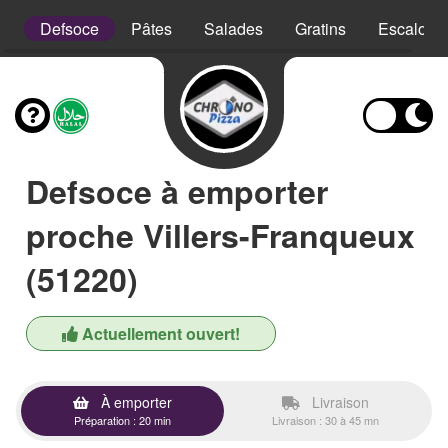
is
Defsoce
Pâtes
Salades
Gratins
Escalope
Defsoce à emporter
proche Villers-Franqueux
(51220)
Actuellement ouvert!
À emporter
Livraison
Préparation : 20 min
Livraison : 30 à 45 mn