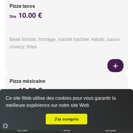
Pizza tacos
10.00 €
Dès
Base tomate, fromage, viande hachée, kebab, sauce
cheezy, frites
Pizza méxicaine
10.00 €
Dès
Ce site Web utilise des cookies pour vous garantir la
meilleure expérience sur notre site Web
A Emporter sur Villers-Franqueux
Base sauce barbecue, fromage, viande hachée,
J'ai compris
chorizo, poivrons
Accueil
Panier
Compte