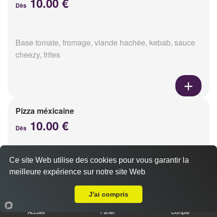
10.00 €
Dès
Base tomate, fromage, viande hachée, kebab, sauce
cheezy, frites
Pizza méxicaine
10.00 €
Dès
Ce site Web utilise des cookies pour vous garantir la
Base sauce barbecue, fromage, viande hachée,
meilleure expérience sur notre site Web
chorizo, poivrons
A Emporter sur Thil
J'ai compris
Accueil
Panier
Compte