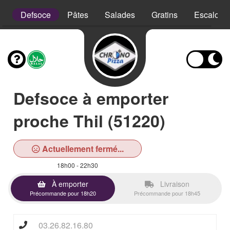
is
Defsoce
Pâtes
Salades
Gratins
Escalope
Defsoce à emporter
proche Thil (51220)
Actuellement fermé...
18h00 - 22h30
À emporter
Livraison
Précommande pour 18h20
Précommande pour 18h45
03.26.82.16.80