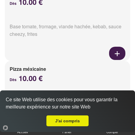
10.00 €
Dès
Base tomate, fromage, viande hachée, kebab, sauce
cheezy, frites
Pizza méxicaine
10.00 €
Dès
Ce site Web utilise des cookies pour vous garantir la
Base sauce barbecue, fromage, viande hachée,
meilleure expérience sur notre site Web
chorizo, poivrons
A Emporter sur Sillery
J'ai compris
Accueil
Panier
Compte