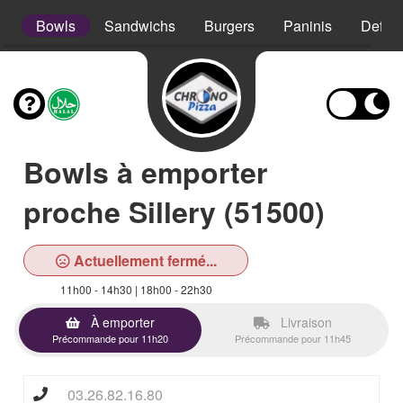
s
Bowls
Sandwichs
Burgers
Paninis
Defso
Bowls à emporter
proche Sillery (51500)
Actuellement fermé...
11h00 - 14h30 | 18h00 - 22h30
À emporter
Livraison
Précommande pour 11h20
Précommande pour 11h45
03.26.82.16.80