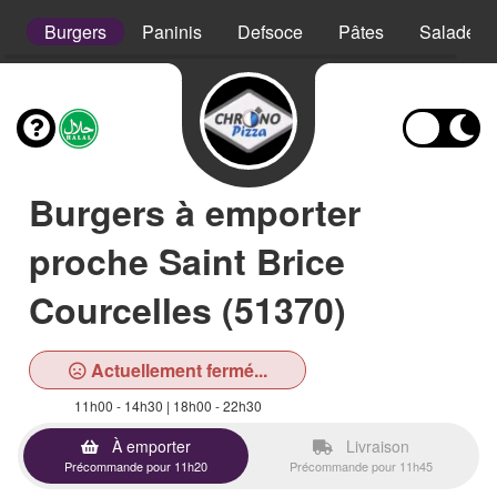
s
Burgers
Paninis
Defsoce
Pâtes
Salades
Burgers à emporter
proche Saint Brice
Courcelles (51370)
Actuellement fermé...
11h00 - 14h30 | 18h00 - 22h30
À emporter
Livraison
Précommande pour 11h20
Précommande pour 11h45