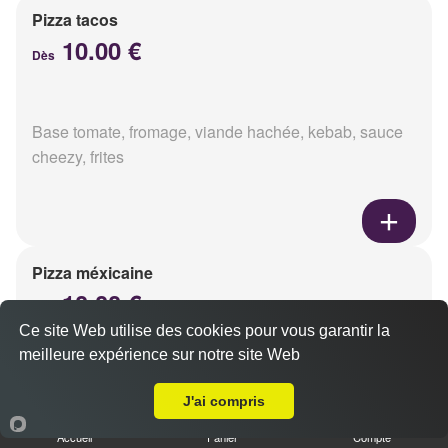
Pizza tacos
10.00 €
Dès
Base tomate, fromage, viande hachée, kebab, sauce
cheezy, frites
Pizza méxicaine
10.00 €
Dès
Ce site Web utilise des cookies pour vous garantir la
meilleure expérience sur notre site Web
A Emporter sur Saint Brice Courcelles
Base sauce barbecue, fromage, viande hachée,
J'ai compris
chorizo, poivrons
Accueil
Panier
Compte