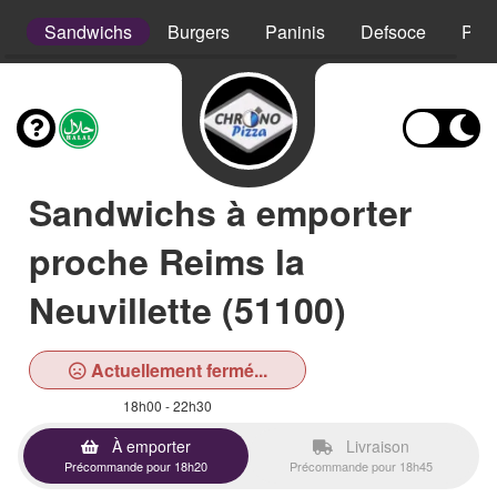
s
Sandwichs
Burgers
Paninis
Defsoce
Pât
Sandwichs à emporter
proche Reims la
Neuvillette (51100)
Actuellement fermé...
18h00 - 22h30
À emporter
Livraison
Précommande pour 18h20
Précommande pour 18h45