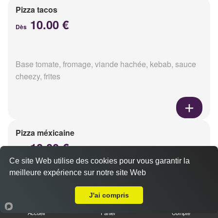
Pizza tacos
10.00 €
Dès
Base tomate, fromage, viande hachée, kebab, sauce
cheezy, frites
Pizza méxicaine
10.00 €
Dès
Ce site Web utilise des cookies pour vous garantir la
meilleure expérience sur notre site Web
A Emporter sur Reims la Neuvillette
Base sauce barbecue, fromage, viande hachée,
J'ai compris
chorizo, poivrons
Accueil
Panier
Compte