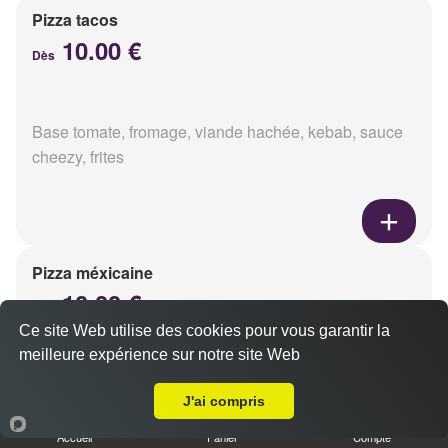
Pizza tacos
10.00 €
Dès
Base tomate, fromage, viande hachée, kebab, sauce
cheezy, frites
Pizza méxicaine
10.00 €
Dès
Ce site Web utilise des cookies pour vous garantir la
meilleure expérience sur notre site Web
A Emporter sur Reims Barbâtre
Base sauce barbecue, fromage, viande hachée,
J'ai compris
chorizo, poivrons
Accueil
Panier
Compte