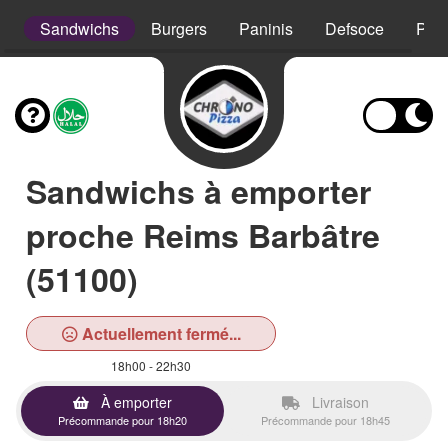
s
Sandwichs
Burgers
Paninis
Defsoce
Pât
Sandwichs à emporter
proche Reims Barbâtre
(51100)
Actuellement fermé...
18h00 - 22h30
À emporter
Livraison
Précommande pour 18h20
Précommande pour 18h45