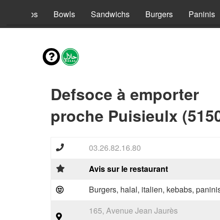
s
Tacos
Bowls
Sandwichs
Burgers
Paninis
Defsoce à emporter
proche Puisieulx (515
03.26.82.16.80
Avis sur le restaurant
Burgers, halal, italien, kebabs, panini
165, Avenue Jean Jaurès