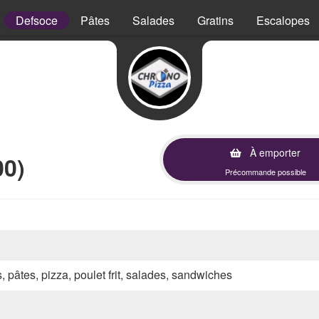
Defsoce
Pâtes
Salades
Gratins
Escalopes
À emporter
00)
Précommande possible
s, pâtes, pizza, poulet frit, salades, sandwiches