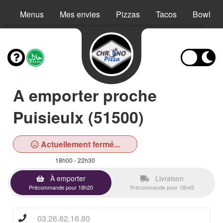
Menus
Mes envies
Pizzas
Tacos
Bowls
A emporter proche
Puisieulx (51500)
Actuellement fermé...
18h00 - 22h30
À emporter
Livraison
Précommande pour 18h20
Précommande pour 18h45
03.26.82.16.80