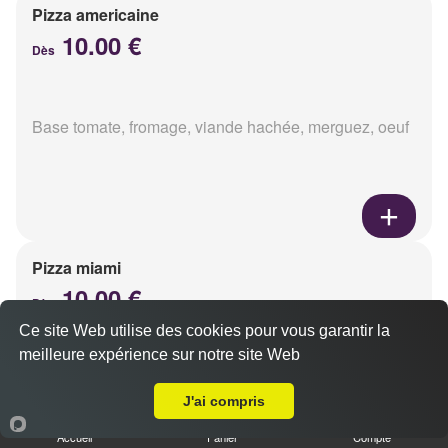
Pizza americaine
10.00 €
Dès
Base tomate, fromage, viande hachée, merguez, oeuf
Pizza miami
10.00 €
Dès
Ce site Web utilise des cookies pour vous garantir la
meilleure expérience sur notre site Web
A Emporter sur Puisieulx
Base tomate, fromage, chorizo, oeuf
J'ai compris
Accueil
Panier
Compte