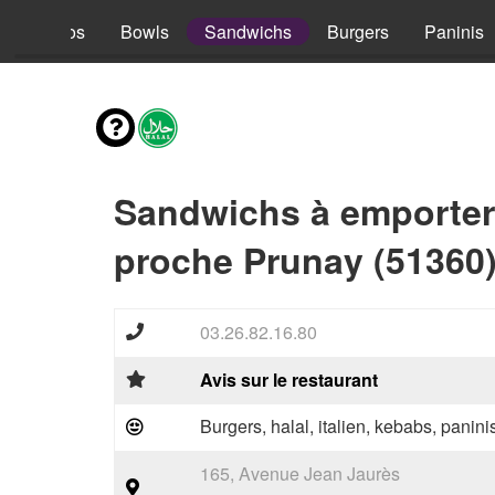
s
Tacos
Bowls
Sandwichs
Burgers
Paninis
Sandwichs à emporter
proche Prunay (51360
03.26.82.16.80
Avis sur le restaurant
Burgers, halal, italien, kebabs, panini
165, Avenue Jean Jaurès