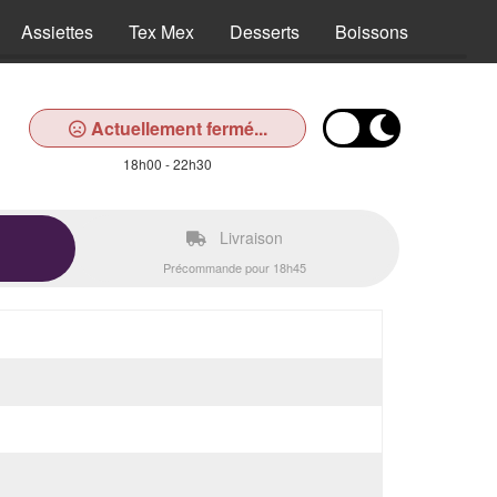
Assiettes
Tex Mex
Desserts
Boissons
Actuellement fermé...
18h00 - 22h30
Livraison
Précommande pour 18h45