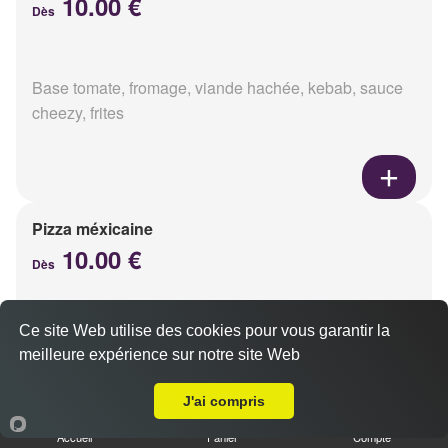
10.00 €
Dès
Base tomate, fromage, viande hachée, kebab, sauce
cheezy, frites
Pizza méxicaine
10.00 €
Dès
Ce site Web utilise des cookies pour vous garantir la
Base sauce barbecue, fromage, viande hachée,
meilleure expérience sur notre site Web
chorizo, poivrons
A Emporter sur Pouillon
J'ai compris
Accueil
Panier
Compte