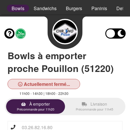
s
Bowls
Sandwichs
Burgers
Paninis
Defso
Bowls à emporter
proche Pouillon (51220)
Actuellement fermé...
11h00 - 14h30 | 18h00 - 22h30
À emporter
Livraison
Précommande pour 11h20
Précommande pour 11h45
03.26.82.16.80