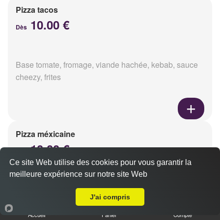
Pizza tacos
10.00 €
Dès
Base tomate, fromage, viande hachée, kebab, sauce
cheezy, frites
Pizza méxicaine
10.00 €
Dès
Ce site Web utilise des cookies pour vous garantir la
meilleure expérience sur notre site Web
A Emporter sur Nogent l'Abbesse
Base sauce barbecue, fromage, viande hachée,
J'ai compris
chorizo, poivrons
Accueil
Panier
Compte