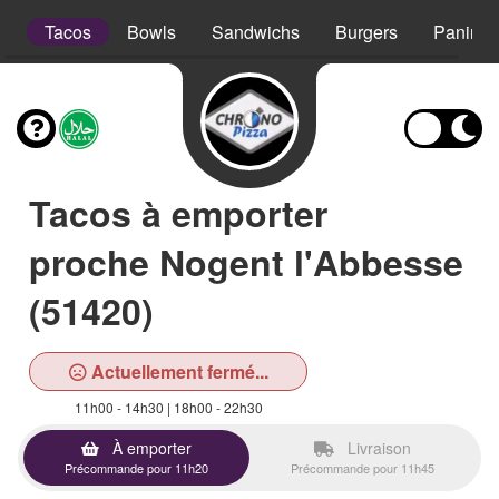
s
Tacos
Bowls
Sandwichs
Burgers
Paninis
Tacos à emporter
proche Nogent l'Abbesse
(51420)
Actuellement fermé...
11h00 - 14h30 | 18h00 - 22h30
À emporter
Livraison
Précommande pour 11h20
Précommande pour 11h45