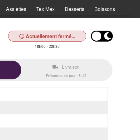
Assiettes
Tex Mex
Desserts
Boissons
Actuellement fermé...
18h00 - 22h30
Livraison
Précommande pour 18h45