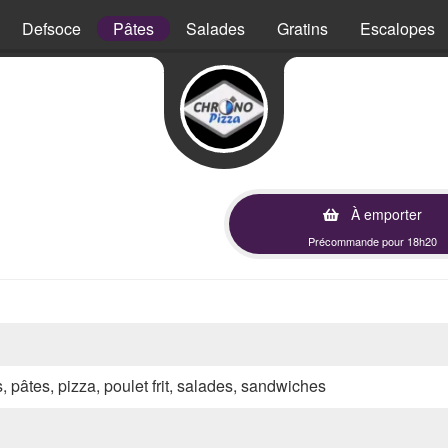
Defsoce
Pâtes
Salades
Gratins
Escalopes
À emporter
Précommande pour 18h20
s, pâtes, pizza, poulet frit, salades, sandwiches