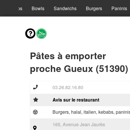
s
Tacos
Bowls
Sandwichs
Burgers
Paninis
Pâtes à emporter
proche Gueux (51390)
03.26.82.16.80
Avis sur le restaurant
Burgers, halal, italien, kebabs, panini
165, Avenue Jean Jaurès