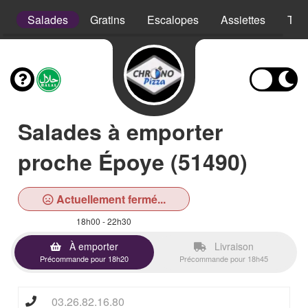
s
Salades
Gratins
Escalopes
Assiettes
Tex
Salades à emporter
proche Époye (51490)
Actuellement fermé...
18h00 - 22h30
À emporter
Livraison
Précommande pour 18h20
Précommande pour 18h45
03.26.82.16.80