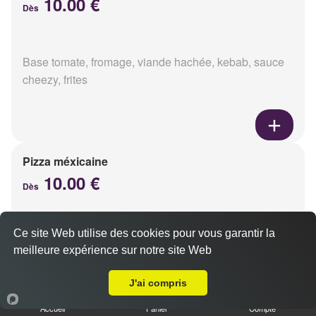
10.00 €
Dès
Base tomate, fromage, viande hachée, kebab, sauce
cheezy, frites
Pizza méxicaine
10.00 €
Dès
Ce site Web utilise des cookies pour vous garantir la
Base sauce barbecue, fromage, viande hachée,
meilleure expérience sur notre site Web
chorizo, poivrons
A Emporter sur Époye
J'ai compris
Accueil
Panier
Compte