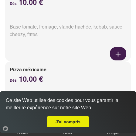
10.00 €
Dès
Base tomate, fromage, viande hachée, kebab, sauce
cheezy, frites
Pizza méxicaine
10.00 €
Dès
Ce site Web utilise des cookies pour vous garantir la
Base sauce barbecue, fromage, viande hachée,
meilleure expérience sur notre site Web
chorizo, poivrons
A Emporter sur Bezannes
J'ai compris
Accueil
Panier
Compte