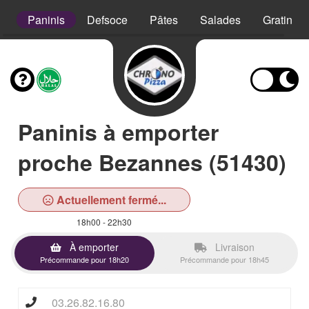
s
Paninis
Defsoce
Pâtes
Salades
Gratins
Paninis à emporter
proche Bezannes (51430)
Actuellement fermé...
18h00 - 22h30
À emporter
Livraison
Précommande pour 18h20
Précommande pour 18h45
03.26.82.16.80