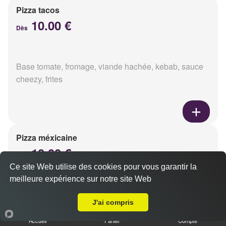
Pizza tacos
10.00 €
Dès
Base tomate, fromage, viande hachée, kebab, sauce
cheezy, frites
Pizza méxicaine
10.00 €
Dès
Ce site Web utilise des cookies pour vous garantir la
meilleure expérience sur notre site Web
A Emporter sur Berméricourt
Base sauce barbecue, fromage, viande hachée,
J'ai compris
chorizo, poivrons
Accueil
Panier
Compte