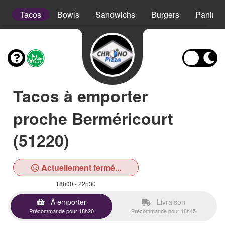
s
Tacos
Bowls
Sandwichs
Burgers
Paninis
Tacos à emporter
proche Berméricourt
(51220)
Actuellement fermé...
18h00 - 22h30
À emporter
Livraison
Précommande pour 18h20
Précommande pour 18h45