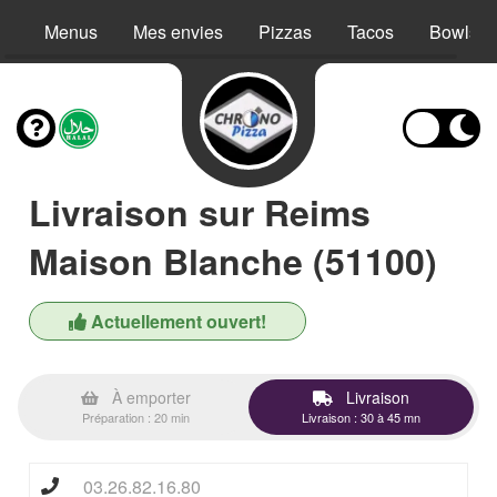
Menus
Mes envies
Pizzas
Tacos
Bowls
Livraison sur Reims
Maison Blanche (51100)
Actuellement ouvert!
À emporter
Livraison
Préparation : 20 min
Livraison : 30 à 45 mn
03.26.82.16.80