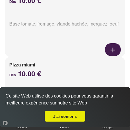
Dès
Base tomate, fromage, viande hachée, merguez, oeuf
Pizza miami
10.00 €
Dès
Ce site Web utilise des cookies pour vous garantir la
Base tomate, fromage, chorizo, oeuf
meilleure expérience sur notre site Web
Livraison sur Reims Maison Blanche
J'ai compris
Accueil
Panier
Compte