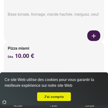
Base tomate, fromage, viande hachée, merguez, oeuf
Pizza miami
10.00 €
Dès
Base tomate, fromage, chorizo, oeuf
Ce site Web utilise des cookies pour vous garantir la
meilleure expérience sur notre site Web
Livraison sur Reims Luton
J'ai compris
Accueil
Panier
Compte