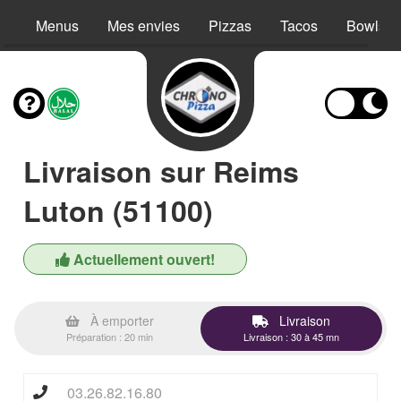
Menus
Mes envies
Pizzas
Tacos
Bowls
Livraison sur Reims
Luton (51100)
Actuellement ouvert!
À emporter
Livraison
Préparation : 20 min
Livraison : 30 à 45 mn
03.26.82.16.80