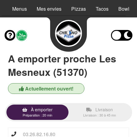
Menus
Mes envies
Pizzas
Tacos
Bowls
A emporter proche Les
Mesneux (51370)
Actuellement ouvert!
À emporter
Livraison
Préparation : 20 min
Livraison : 30 à 45 mn
03.26.82.16.80