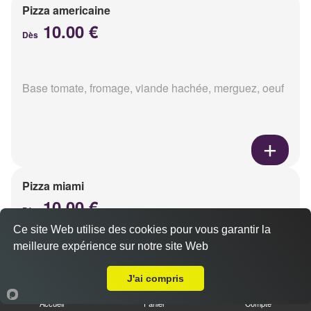
Pizza americaine
10.00 €
Dès
Base tomate, fromage, viande hachée, merguez, oeuf
Pizza miami
10.00 €
Dès
Ce site Web utilise des cookies pour vous garantir la
meilleure expérience sur notre site Web
A Emporter sur Les Mesneux
Base tomate, fromage, chorizo, oeuf
J'ai compris
Accueil
Panier
Compte